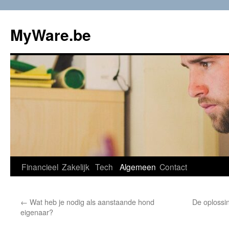
Ga
naar
MyWare.be
de
inhoud
Financieel
Zakelijk
Tech
Algemeen
Contact
←
Wat heb je nodig als aanstaande hond
De oplossin
eigenaar?